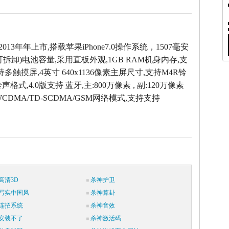
2013年年上市,搭载苹果iPhone7.0操作系统，1507毫安
拆卸)电池容量,采用直板外观,1GB RAM机身内存,支
持多触摸屏,4英寸 640x1136像素主屏尺寸,支持M4R铃
声格式,4.0版支持 蓝牙,主:800万像素 , 副:120万像素
CDMA/TD-SCDMA/GSM网络模式,支持支持
高清3D
杀神护卫
写实中国风
杀神算卦
连招系统
杀神音效
安装不了
杀神激活码