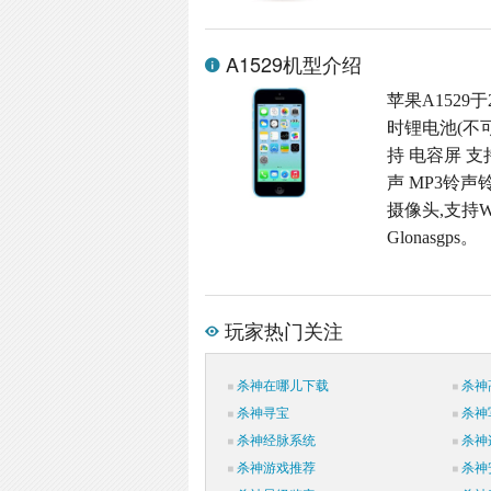
A1529机型介绍
苹果A1529于
时锂电池(不可
持 电容屏 支
声 MP3铃声铃
摄像头,支持W
Glonasgps。
玩家热门关注
杀神在哪儿下载
杀神
杀神寻宝
杀神
杀神经脉系统
杀神
杀神游戏推荐
杀神