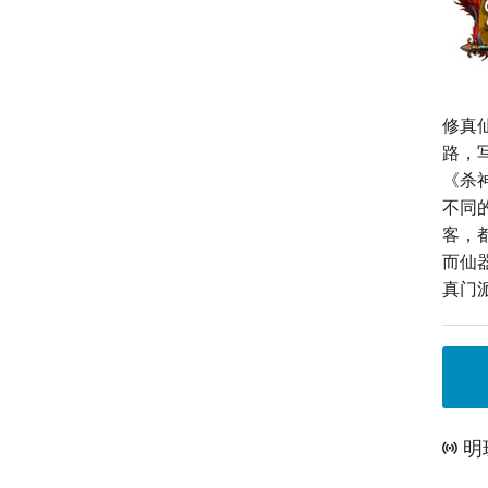
修真
路，
《杀
不同
客，
而仙
真门
明