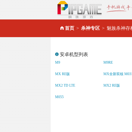
首页
杀神专区
魅族杀神存
安卓机型列表
M9
M9RE
MX RE版
MX全新双核 M03
MX2 TD LTE
MX2 RE版
M055