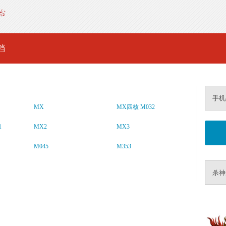
档
手机
MX
MX四核 M032
1
MX2
MX3
M045
M353
杀神