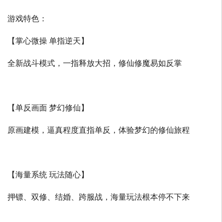
游戏特色：
【掌心微操 单指逆天】
全新战斗模式，一指释放大招，修仙修魔易如反掌
【单反画面 梦幻修仙】
原画建模，逼真程度直指单反，体验梦幻的修仙旅程
【海量系统 玩法随心】
押镖、双修、结婚、跨服战，海量玩法根本停不下来