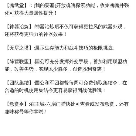
【魂武堂】：
[
我的要塞
]
开放魂魄探索功能，收集魂魄并强
化可获得大量属性提升！
【神器冶炼】
:
神器冶炼后不仅可获得更拉风的武器外观，
还将获得更强力的神器效果！
【无尽之塔】
:
展示生存能力和战斗技巧的极限挑战。
【阵营联盟】
:
国公可充分发挥外交手段，善加利用联盟功
能，改善劣势，实现以少胜多，创造胜利奇迹！
【团队集结】
:
国公和军团都督每周可免费领取集结令，在
合适的时机使用集结令更容易获得团战优胜哦！
【悬赏令】
:
在主城
-
六扇门捕快处可查看或发布悬赏，还有
趣味称号等你拿哟！