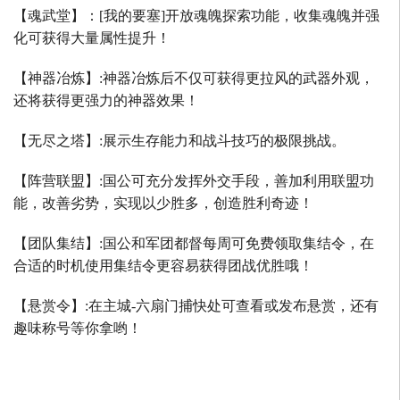
【魂武堂】：
[
我的要塞
]
开放魂魄探索功能，收集魂魄并强
化可获得大量属性提升！
【神器冶炼】
:
神器冶炼后不仅可获得更拉风的武器外观，
还将获得更强力的神器效果！
【无尽之塔】
:
展示生存能力和战斗技巧的极限挑战。
【阵营联盟】
:
国公可充分发挥外交手段，善加利用联盟功
能，改善劣势，实现以少胜多，创造胜利奇迹！
【团队集结】
:
国公和军团都督每周可免费领取集结令，在
合适的时机使用集结令更容易获得团战优胜哦！
【悬赏令】
:
在主城
-
六扇门捕快处可查看或发布悬赏，还有
趣味称号等你拿哟！