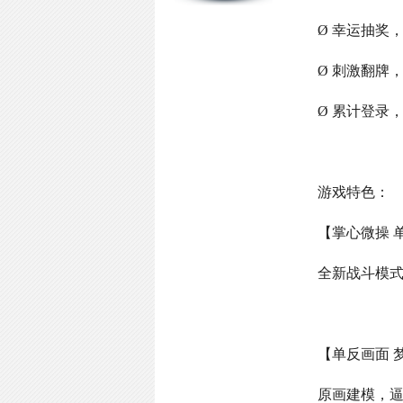
Ø 幸运抽奖
Ø 刺激翻牌
Ø 累计登录
游戏特色：
【掌心微操 
全新战斗模
【单反画面 
原画建模，