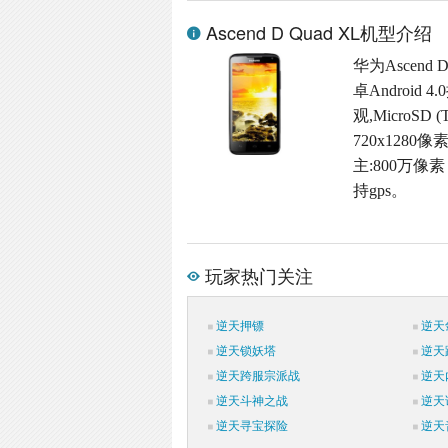
Ascend D Quad XL机型介绍
华为Ascend
卓Androi
观,MicroSD
720x128
主:800万像素
持gps。
玩家热门关注
逆天押镖
逆天
逆天锁妖塔
逆天
逆天跨服宗派战
逆天
逆天斗神之战
逆天
逆天寻宝探险
逆天