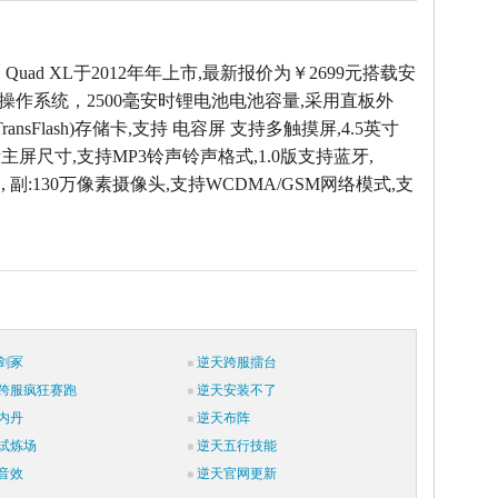
 D Quad XL于2012年年上市,最新报价为￥2699元搭载安
d 4.0操作系统，2500毫安时锂电池电池容量,采用直板外
 (TransFlash)存储卡,支持 电容屏 支持多触摸屏,4.5英寸
0像素主屏尺寸,支持MP3铃声铃声格式,1.0版支持蓝牙,
 , 副:130万像素摄像头,支持WCDMA/GSM网络模式,支
剑冢
逆天跨服擂台
跨服疯狂赛跑
逆天安装不了
内丹
逆天布阵
试炼场
逆天五行技能
音效
逆天官网更新