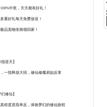
，100%中奖，天天都有好礼！
，多重好礼每天免费放送！
，极品宠物坐骑领回家！
单指逆天】
式，一指释放大招，修仙修魔易如反掌
梦幻修仙】
逼真程度直指单反，体验梦幻的修仙旅程