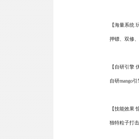
【海量系统 
押镖、双修
【自研引擎 
自研
mango
引
【技能效果 
独特粒子打