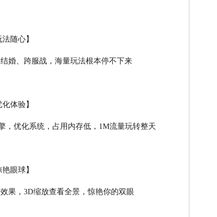
玩法随心】
、结婚、跨服战，海量玩法根本停不下来
优化体验】
擎，优化系统，占用内存低，
1M
流量玩转整天
惊艳眼球】
击效果，
3D
缩放查看全景，惊艳你的双眼