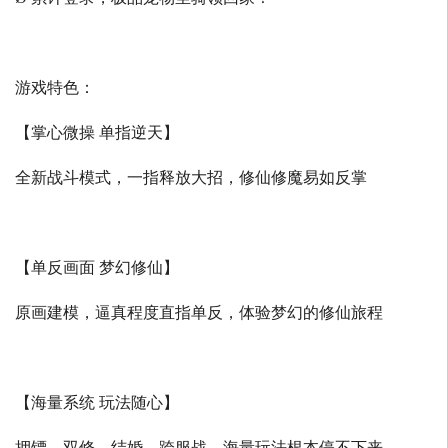
游戏特色：
【掌心微操 单指逆天】
全新战斗模式，一指释放大招，修仙修魔易如反掌
【单反画面 梦幻修仙】
原画建模，逼真程度直指单反，体验梦幻的修仙旅程
【海量系统 玩法随心】
押镖、双修、结婚、跨服战，海量玩法根本停不下来