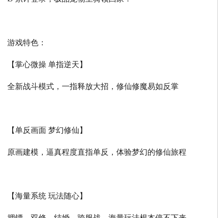
游戏特色：
【掌心微操 单指逆天】
全新战斗模式，一指释放大招，修仙修魔易如反掌
【单反画面 梦幻修仙】
原画建模，逼真程度直指单反，体验梦幻的修仙旅程
【海量系统 玩法随心】
押镖、双修、结婚、跨服战，海量玩法根本停不下来