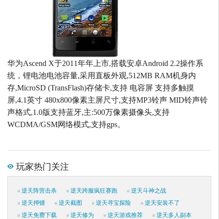
华为Ascend X于2011年年上市,搭载安卓Android 2.2操作系
统，锂电池电池容量,采用直板外观,512MB RAM机身内
存,MicroSD (TransFlash)存储卡,支持 电容屏 支持多触摸
屏,4.1英寸 480x800像素主屏尺寸,支持MP3铃声 MID铃声铃
声格式,1.0版支持蓝牙,主:500万像素摄像头,支持
WCDMA/GSM网络模式,支持gps。
玩家热门关注
逆天阵营击杀
逆天跨服疯狂赛跑
逆天斗神之战
逆天押镖
逆天截图
逆天寻宝探险
逆天安装不了
逆天免费下载
逆天修为
逆天游戏推荐
逆天多人副本