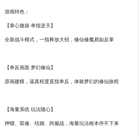
游戏特色：
【掌心微操 单指逆天】
全新战斗模式，一指释放大招，修仙修魔易如反掌
【单反画面 梦幻修仙】
原画建模，逼真程度直指单反，体验梦幻的修仙旅程
【海量系统 玩法随心】
押镖、双修、结婚、跨服战，海量玩法根本停不下来