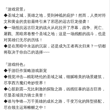
『游戏背景』
◆圣域之城，英雄之地，受到神祗的庇护！然而，人类对符
文和黄金的贪欲最终引来了邪恶的远古巨龙侵袭！
◆一场抵抗远古巨龙的战火从此拉开了序幕，战争、死亡、
屠戮、黑暗席卷整个圣域之地；这是一场残酷的战斗，也是
对英雄们无尽的历练！
◆是在黑暗中永远的沉寂，还是成为王者再次归来？一切都
将取决于你自己的选择~~~
『游戏特色』
◆手游巨作策略游戏新宠
◆视觉冲击---精彩绝伦的圣域之城，细腻唯美的场景建筑，
尽享西方魔幻奇妙世界！
◆心脏剧震---无比刺激的探险之路，凶残狂暴的远古巨兽，
尽显圣域强力骑士美誉！
◆谁与争锋---万千英雄的成长之路，千变万化的阵型搭配，
尽在领主运筹帷幄之中！