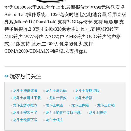
华为C8500SR于2011年年上市,最新报价为￥698元搭载安卓
Android 2.2操作系统，1050毫安时锂电池电池容量,采用直板
外观,MicroSD (TransFlash) 支持32GB存储卡,支持 电容屏 支
持多触摸屏,2.8英寸 240x320像素主屏尺寸,支持MP3铃声
MID铃声 WAV铃声 AAC铃声 AMR铃声 OGG铃声铃声格
式,2.1版支持 蓝牙,主:300万像素摄像头,支持
CDMA2000/CDMA1X网络模式,支持gps。
玩家热门关注
龙斗士神祗试炼
龙斗士激活码
龙斗士策略游戏
龙斗士在哪儿下载
龙斗士音效
龙斗士祈福
龙斗士游戏推荐
龙斗士截图
龙斗士探险
龙斗士存档
龙斗士安装不了
龙斗士简体中文版下载
龙斗士阵型
龙斗士免费下载
龙斗士领主