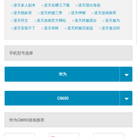
逆天多人副本
逆天在哪儿下载
逆天擂台海选
逆天锁妖塔
逆天跨服三界
逆天押镖
逆天游戏推荐
逆天符文
逆天游戏官方网站
逆天跨服擂台
逆天修为
逆天安装不了
逆天布阵
逆天跨服宗派战
逆天激活码
手机型号选择
华为
C8650
华为C8650游戏推荐