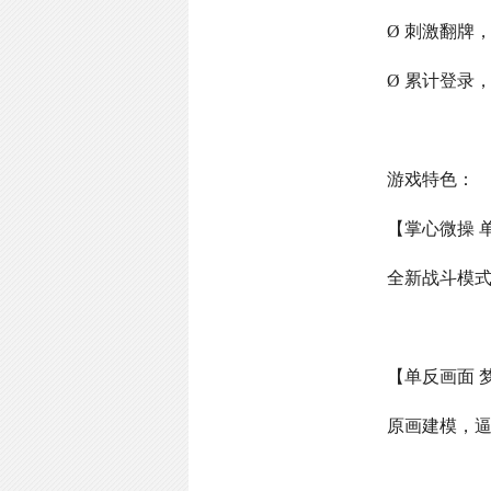
Ø 刺激翻牌
Ø 累计登录
游戏特色：
【掌心微操 
全新战斗模
【单反画面 
原画建模，