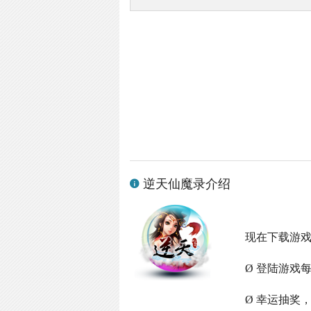
逆天仙魔录介绍
现在下载游
Ø 登陆游戏
Ø 幸运抽奖