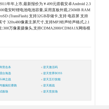
2011年年上市,最新报价为￥499元搭载安卓Android 2.3
00毫安时锂电池电池容量,采用直板外观,256MB RAM
oSD (TransFlash) 支持32GB存储卡,支持 电容屏 支持
英寸 320x480像素主屏尺寸,支持MP3铃声铃声格式,2.1
主:300万像素摄像头,支持CDMA2000/CDMA1X网络模
阵营击杀
逆天激活码
擂台海选
逆天世界BOSS
斗神之战
逆天五行技能
跨服疯狂赛跑
逆天摇战
试炼场
逆天竞技场