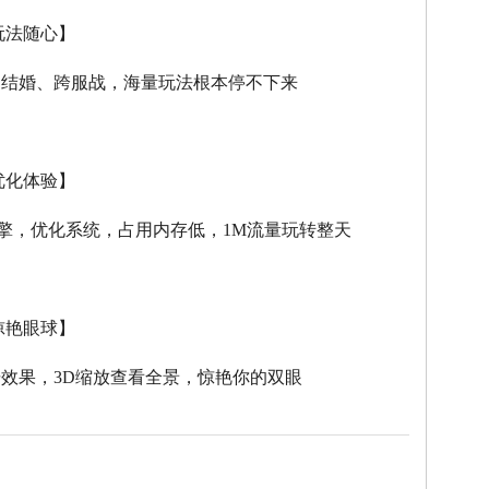
玩法随心】
、结婚、跨服战，海量玩法根本停不下来
优化体验】
擎，优化系统，占用内存低，
1M
流量玩转整天
惊艳眼球】
击效果，
3D
缩放查看全景，惊艳你的双眼