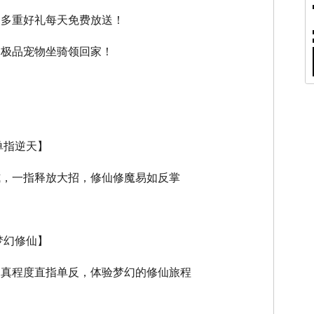
，多重好礼每天免费放送！
，极品宠物坐骑领回家！
单指逆天】
式，一指释放大招，修仙修魔易如反掌
梦幻修仙】
逼真程度直指单反，体验梦幻的修仙旅程