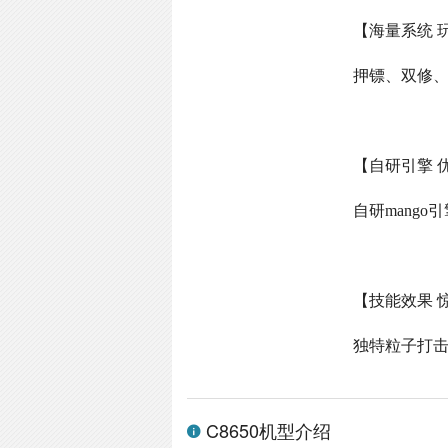
【海量系统 
押镖、双修
【自研引擎 
自研
mango
引
【技能效果 
独特粒子打
C8650机型介绍