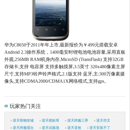
华为C8650于2011年年上市,最新报价为￥499元搭载安卓
Android 2.3操作系统，1400毫安时锂电池电池容量,采用直板
外观,256MB RAM机身内存,MicroSD (TransFlash) 支持32GB
存储卡,支持 电容屏 支持多触摸屏,3.5英寸 320x480像素主屏
尺寸,支持MP3铃声铃声格式,2.1版支持 蓝牙,主:300万像素摄
像头,支持CDMA2000/CDMA1X网络模式,支持gps。
玩家热门关注
逆天怪物攻城
逆天锁妖塔
逆天跨服三界
逆天符文
逆天跨服擂台
逆天试炼场
逆天音效
逆天安装不了