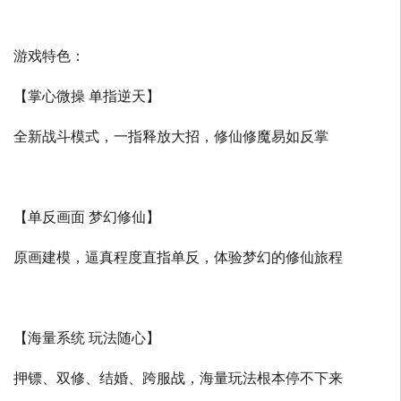
游戏特色：
【掌心微操 单指逆天】
全新战斗模式，一指释放大招，修仙修魔易如反掌
【单反画面 梦幻修仙】
原画建模，逼真程度直指单反，体验梦幻的修仙旅程
【海量系统 玩法随心】
押镖、双修、结婚、跨服战，海量玩法根本停不下来