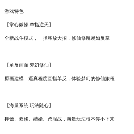
游戏特色：
【掌心微操 单指逆天】
全新战斗模式，一指释放大招，修仙修魔易如反掌
【单反画面 梦幻修仙】
原画建模，逼真程度直指单反，体验梦幻的修仙旅程
【海量系统 玩法随心】
押镖、双修、结婚、跨服战，海量玩法根本停不下来