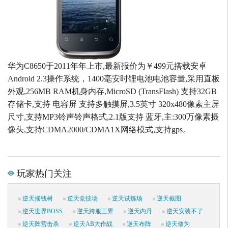
华为C8650于2011年年上市,最新报价为￥499元搭载安卓
Android 2.3操作系统，1400毫安时锂电池电池容量,采用直板
外观,256MB RAM机身内存,MicroSD (TransFlash) 支持32GB
存储卡,支持 电容屏 支持多触摸屏,3.5英寸 320x480像素主屏
尺寸,支持MP3铃声铃声格式,2.1版支持 蓝牙,主:300万像素摄
像头,支持CDMA2000/CDMA1X网络模式,支持gps。
玩家热门关注
逆天摇钱树
逆天竞技场
逆天试炼场
逆天截图
逆天世界BOSS
逆天跨服三界
逆天内丹
逆天安装不了
逆天阵营击杀
逆天AB大作战
逆天布阵
逆天修为