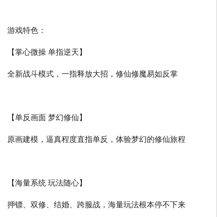
游戏特色：
【掌心微操 单指逆天】
全新战斗模式，一指释放大招，修仙修魔易如反掌
【单反画面 梦幻修仙】
原画建模，逼真程度直指单反，体验梦幻的修仙旅程
【海量系统 玩法随心】
押镖、双修、结婚、跨服战，海量玩法根本停不下来