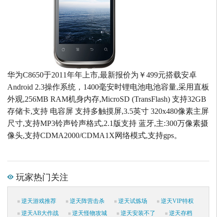
华为C8650于2011年年上市,最新报价为￥499元搭载安卓
Android 2.3操作系统，1400毫安时锂电池电池容量,采用直板
外观,256MB RAM机身内存,MicroSD (TransFlash) 支持32GB
存储卡,支持 电容屏 支持多触摸屏,3.5英寸 320x480像素主屏
尺寸,支持MP3铃声铃声格式,2.1版支持 蓝牙,主:300万像素摄
像头,支持CDMA2000/CDMA1X网络模式,支持gps。
玩家热门关注
逆天游戏推荐
逆天阵营击杀
逆天试炼场
逆天VIP特权
逆天AB大作战
逆天怪物攻城
逆天安装不了
逆天存档