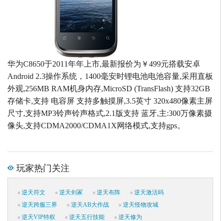
华为C8650于2011年年上市,最新报价为￥499元搭载安卓
Android 2.3操作系统，1400毫安时锂电池电池容量,采用直板
外观,256MB RAM机身内存,MicroSD (TransFlash) 支持32GB
存储卡,支持 电容屏 支持多触摸屏,3.5英寸 320x480像素主屏
尺寸,支持MP3铃声铃声格式,2.1版支持 蓝牙,主:300万像素摄
像头,支持CDMA2000/CDMA1X网络模式,支持gps。
玩家热门关注
逆天符文
逆天剑冢
逆天布阵
逆天激活码
逆天跨服三界
逆天AB大作战
逆天怪物攻城
逆天VIP特权
逆天五行技能
逆天修为