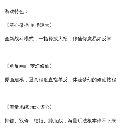
游戏特色：
【掌心微操 单指逆天】
全新战斗模式，一指释放大招，修仙修魔易如反掌
【单反画面 梦幻修仙】
原画建模，逼真程度直指单反，体验梦幻的修仙旅程
【海量系统 玩法随心】
押镖、双修、结婚、跨服战，海量玩法根本停不下来