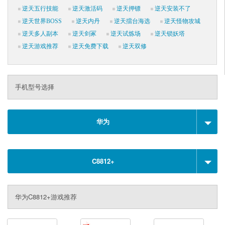
逆天五行技能
逆天激活码
逆天押镖
逆天安装不了
逆天世界BOSS
逆天内丹
逆天擂台海选
逆天怪物攻城
逆天多人副本
逆天剑冢
逆天试炼场
逆天锁妖塔
逆天游戏推荐
逆天免费下载
逆天双修
手机型号选择
华为
C8812+
华为C8812+游戏推荐