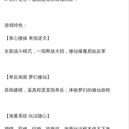
游戏特色：
【掌心微操 单指逆天】
全新战斗模式，一指释放大招，修仙修魔易如反掌
【单反画面 梦幻修仙】
原画建模，逼真程度直指单反，体验梦幻的修仙旅程
【海量系统 玩法随心】
押镖、双修、结婚、跨服战，海量玩法根本停不下来