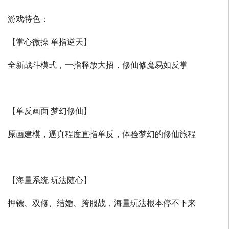
游戏特色：
【掌心微操 单指逆天】
全新战斗模式，一指释放大招，修仙修魔易如反掌
【单反画面 梦幻修仙】
原画建模，逼真程度直指单反，体验梦幻的修仙旅程
【海量系统 玩法随心】
押镖、双修、结婚、跨服战，海量玩法根本停不下来