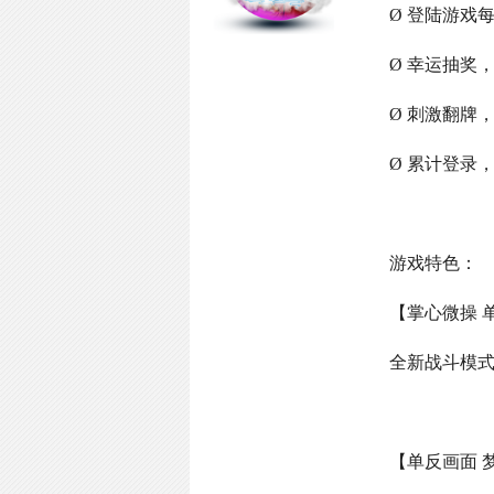
Ø 登陆游戏
Ø 幸运抽奖
Ø 刺激翻牌
Ø 累计登录
游戏特色：
【掌心微操 
全新战斗模
【单反画面 