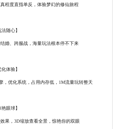
逼真程度直指单反，体验梦幻的修仙旅程
玩法随心】
、结婚、跨服战，海量玩法根本停不下来
优化体验】
擎，优化系统，占用内存低，
1M
流量玩转整天
惊艳眼球】
击效果，
3D
缩放查看全景，惊艳你的双眼