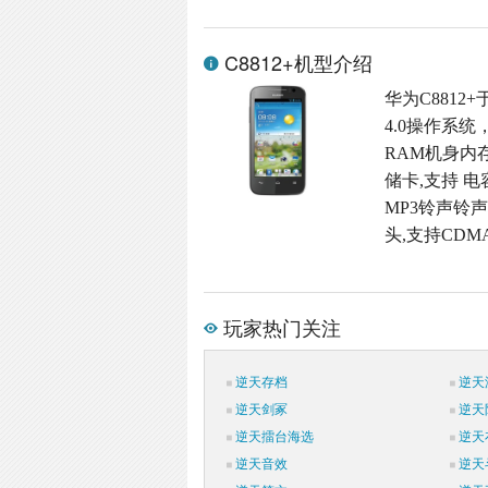
C8812+机型介绍
华为C8812+
4.0操作系统
RAM机身内存,M
储卡,支持 电
MP3铃声铃声格
头,支持CDMA
玩家热门关注
逆天存档
逆天
逆天剑冢
逆天
逆天擂台海选
逆天
逆天音效
逆天