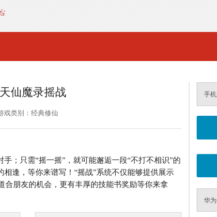
天仙魔录摇战
手机
游戏类别：经典修仙
对手；只需“摇一摇”，就可能邂逅一段“不打不相识”的
的相逢，等你来谱写！“摇战”系统不仅能够提供展示
道合朋友的机会，更有丰厚的技能书奖励等你来拿
华为