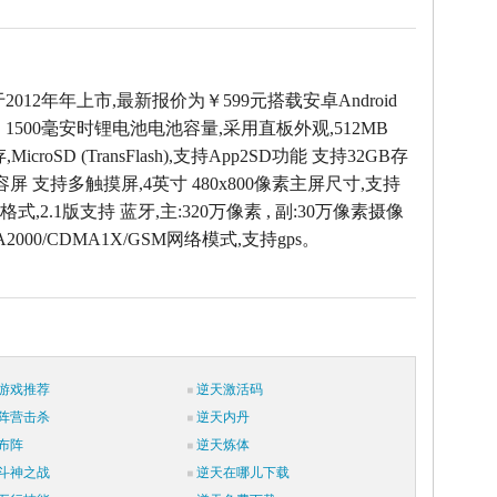
于2012年年上市,最新报价为￥599元搭载安卓Android
，1500毫安时锂电池电池容量,采用直板外观,512MB
icroSD (TransFlash),支持App2SD功能 支持32GB存
容屏 支持多触摸屏,4英寸 480x800像素主屏尺寸,支持
式,2.1版支持 蓝牙,主:320万像素 , 副:30万像素摄像
2000/CDMA1X/GSM网络模式,支持gps。
游戏推荐
逆天激活码
阵营击杀
逆天内丹
布阵
逆天炼体
斗神之战
逆天在哪儿下载