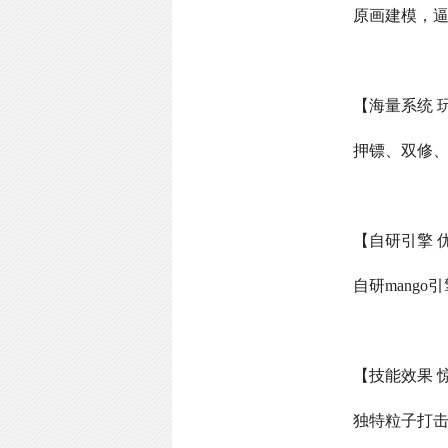
原画建模，
【海量系统 
押镖、双修
【自研引擎 
自研
mango
引
【技能效果 
独特粒子打