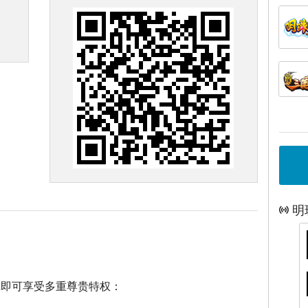
明
戏即可享受多重尊贵特权：