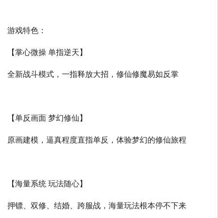
游戏特色：
【掌心微操 单指逆天】
全新战斗模式，一指释放大招，修仙修魔易如反掌
【单反画面 梦幻修仙】
原画建模，逼真程度直指单反，体验梦幻的修仙旅程
【海量系统 玩法随心】
押镖、双修、结婚、跨服战，海量玩法根本停不下来