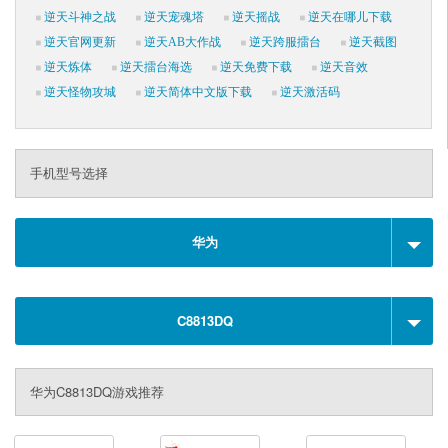
逆天斗神之战
逆天宠魂塔
逆天摇战
逆天在哪儿下载
逆天官网更新
逆天AB大作战
逆天跨服擂台
逆天截图
逆天炼体
逆天擂台海选
逆天免费下载
逆天音效
逆天怪物攻城
逆天简体中文版下载
逆天激活码
手机型号选择
华为
C8813DQ
华为C8813DQ游戏推荐