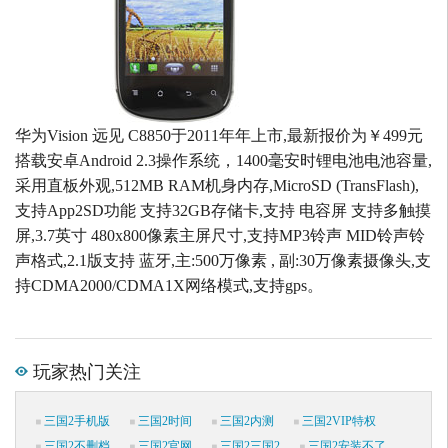
华为Vision 远见 C8850于2011年年上市,最新报价为￥499元
搭载安卓Android 2.3操作系统，1400毫安时锂电池电池容量,
采用直板外观,512MB RAM机身内存,MicroSD (TransFlash),
支持App2SD功能 支持32GB存储卡,支持 电容屏 支持多触摸
屏,3.7英寸 480x800像素主屏尺寸,支持MP3铃声 MID铃声铃
声格式,2.1版支持 蓝牙,主:500万像素 , 副:30万像素摄像头,支
持CDMA2000/CDMA1X网络模式,支持gps。
玩家热门关注
三国2手机版
三国2时间
三国2内测
三国2VIP特权
三国2不删档
三国2官网
三国2三国2
三国2安装不了