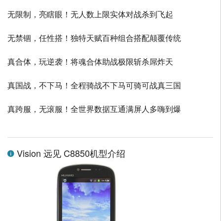
无限制，亮瞎眼！无人数上限实体对战杀到飞起
无禁锢，任性搭！独特天赋百种组合搭配颠覆传统
真合体，玩逆袭！将魂合体助战极限斩杀屌炸天
真国战，不下马！全程骑战不下马可骑可战真三国
真跨服，无滚服！全世界数据互通满屏人多嗨到爆
Vision 远见 C8850机型介绍