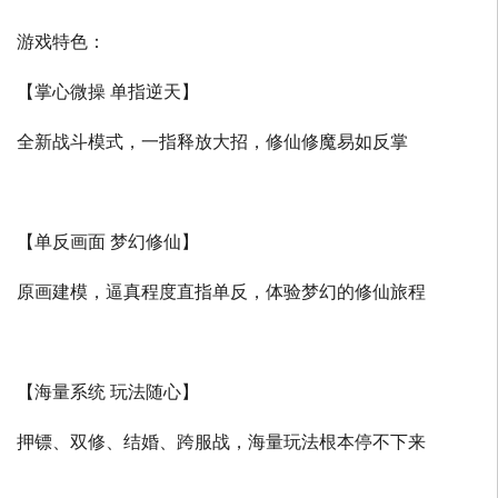
游戏特色：
【掌心微操 单指逆天】
全新战斗模式，一指释放大招，修仙修魔易如反掌
【单反画面 梦幻修仙】
原画建模，逼真程度直指单反，体验梦幻的修仙旅程
【海量系统 玩法随心】
押镖、双修、结婚、跨服战，海量玩法根本停不下来