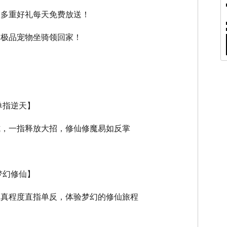
，多重好礼每天免费放送！
，极品宠物坐骑领回家！
单指逆天】
式，一指释放大招，修仙修魔易如反掌
梦幻修仙】
逼真程度直指单反，体验梦幻的修仙旅程