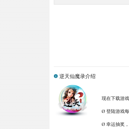
逆天仙魔录介绍
现在下载游
Ø 登陆游戏
Ø 幸运抽奖