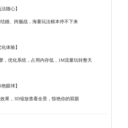
玩法随心】
、结婚、跨服战，海量玩法根本停不下来
优化体验】
擎，优化系统，占用内存低，
1M
流量玩转整天
惊艳眼球】
击效果，
3D
缩放查看全景，惊艳你的双眼