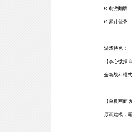
Ø 刺激翻牌
Ø 累计登录
游戏特色：
【掌心微操 
全新战斗模
【单反画面 
原画建模，