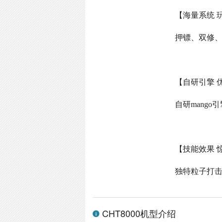
【海量系统 
押镖、双修
【自研引擎 
自研
mango
引
【技能效果 
独特粒子打
CHT8000机型介绍