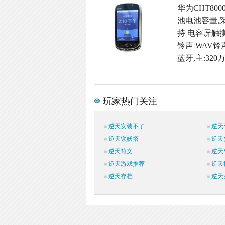
华为CHT800
池电池容量,采用直
持 电容屏触摸屏
铃声 WAV铃
蓝牙,主:32
玩家热门关注
逆天安装不了
逆天
逆天锁妖塔
逆天
逆天符文
逆天V
逆天游戏推荐
逆天
逆天存档
逆天