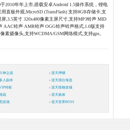
0于2010年年上市,搭载安卓Android 1.5操作系统，锂电
板外观,MicroSD (TransFlash) 支持8GB存储卡,支
,3.5英寸 320x480像素主屏尺寸,支持MP3铃声 MID
声 AAC铃声 AMR铃声 OGG铃声铃声格式,1.0版支持
0万像素摄像头,支持WCDMA/GSM网络模式,支持gps。
斗神之战
逆天押镖
多人副本
逆天擂台海选
IP特权
逆天怪物攻城
摇战
逆天炼体
竞技场
逆天世界BOSS