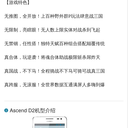
【游戏特色】
无推图，全开放！上百种野外群P玩法肆意战三国
无限制，亮瞎眼！无人数上限实体对战杀到飞起
无禁锢，任性搭！独特天赋百种组合搭配颠覆传统
真合体，玩逆袭！将魂合体助战极限斩杀屌炸天
真国战，不下马！全程骑战不下马可骑可战真三国
真跨服，无滚服！全世界数据互通满屏人多嗨到爆
Ascend D2机型介绍