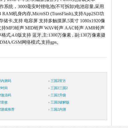
4.1操作系统，3000毫安时锂电池(不可拆卸)电池容量,采用
RAM机身内存,MicroSD (TransFlash),支持App2SD功
存储卡,支持 电容屏 支持多触摸屏,5英寸 1080x1920像
持MP3铃声 MID铃声 WAV铃声 AAC铃声 AMR铃声
式,4.0版支持 蓝牙,主:1300万像素 , 副:130万像素摄
DMA/GSM网络模式,支持gps。
2内测码
三国2官方
2时间
三国2三国2
2激活码
三国2升级
2音效
三国2破解版
2游戏推荐
三国2内测