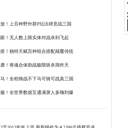
】
放！上百种野外群P玩法肆意战三国
瞎眼！无人数上限实体对战杀到飞起
性搭！独特天赋百种组合搭配颠覆传统
逆袭！将魂合体助战极限斩杀屌炸天
下马！全程骑战不下马可骑可战真三国
滚服！全世界数据互通满屏人多嗨到爆
d D2于2012年年上市,最新报价为￥2399元搭载安卓