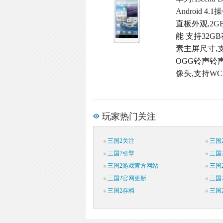
Android 
直板外观,2GB 
能 支持32GB
素主屏尺寸,支
OGG铃声铃声格
像头,支持WC
玩家热门关注
三国2关注
三国
三国2引擎
三国
三国2游戏官方网站
三国
三国2官网更新
三国
三国2存档
三国