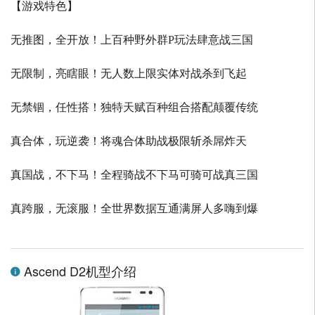
【游戏特色】
无推图，全开放！上百种野外群P玩法肆意战三国
无限制，亮瞎眼！无人数上限实体对战杀到飞起
无禁锢，任性搭！独特天赋百种组合搭配颠覆传统
真合体，玩逆袭！将魂合体助战极限斩杀屌炸天
真国战，不下马！全程骑战不下马可骑可战真三国
真跨服，无滚服！全世界数据互通满屏人多嗨到爆
Ascend D2机型介绍