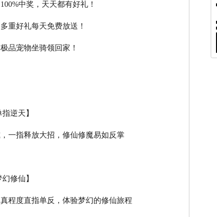
，100%中奖，天天都有好礼！
，多重好礼每天免费放送！
，极品宠物坐骑领回家！
单指逆天】
式，一指释放大招，修仙修魔易如反掌
梦幻修仙】
逼真程度直指单反，体验梦幻的修仙旅程