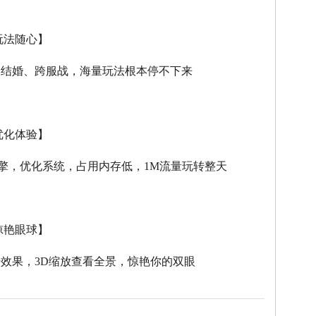
玩法随心】
、结婚、跨服战，海量玩法根本停不下来
优化体验】
擎，优化系统，占用内存低，
1M
流量玩转整天
惊艳眼球】
击效果，
3D
缩放查看全景，惊艳你的双眼