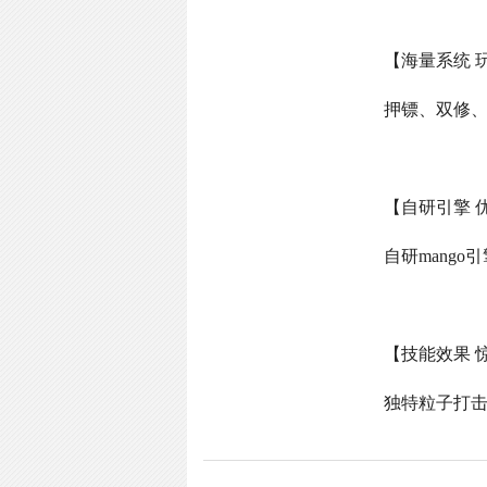
【海量系统 
押镖、双修
【自研引擎 
自研
mango
引
【技能效果 
独特粒子打