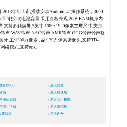
0于2013年年上市,搭载安卓Android 4.1操作系统，3000
不可拆卸)电池容量,采用直板外观,2GB RAM机身内
屏 支持多触摸屏,5英寸 1080x1920像素主屏尺寸,支持
ID铃声 WAV铃声 AAC铃声 AMR铃声 OGG铃声铃声格
 蓝牙,主:1300万像素 , 副:130万像素摄像头,支持TD-
M网络模式,支持gps。
世界BOSS
逆天符文
修为
逆天锁妖塔
跨服宗派战
逆天五行技能
在哪儿下载
逆天试炼场
IP特权
逆天内丹