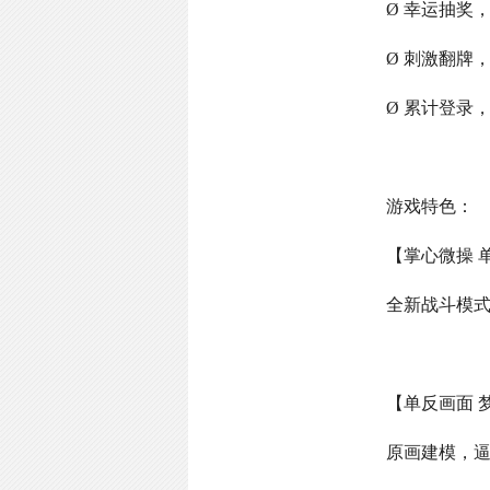
Ø 幸运抽奖
Ø 刺激翻牌
Ø 累计登录
游戏特色：
【掌心微操 
全新战斗模
【单反画面 
原画建模，