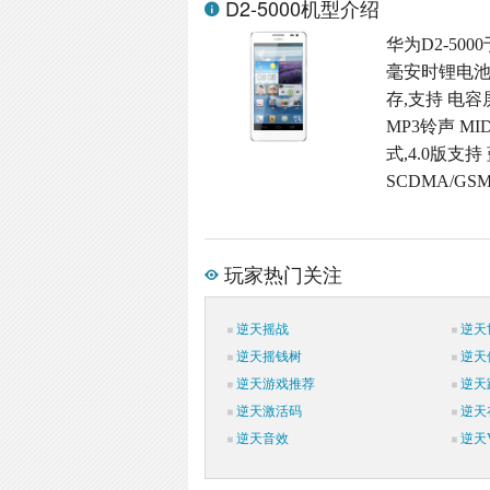
D2-5000机型介绍
华为D2-500
毫安时锂电池(
存,支持 电容
MP3铃声 M
式,4.0版支持
SCDMA/GS
玩家热门关注
逆天摇战
逆天
逆天摇钱树
逆天
逆天游戏推荐
逆天
逆天激活码
逆天
逆天音效
逆天V