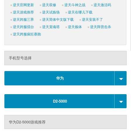
逆天官网更新
逆天双修
逆天斗神之战
逆天激活码
逆天游戏推荐
逆天试炼场
逆天在哪儿下载
逆天跨服三界
逆天简体中文版下载
逆天安装不了
逆天跨服擂台
逆天宠魂塔
逆天炼体
逆天阵营击杀
逆天跨服疯狂赛跑
手机型号选择
华为
D2-5000
华为D2-5000游戏推荐