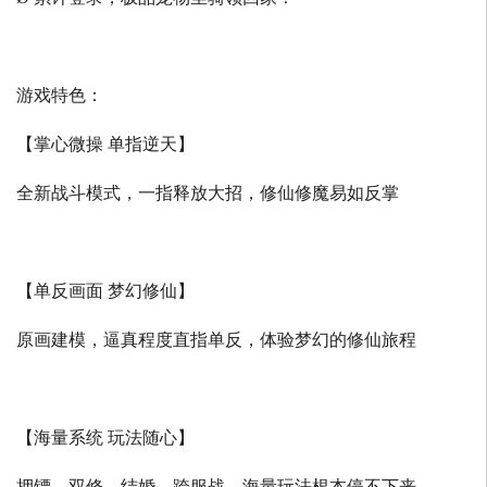
游戏特色：
【掌心微操 单指逆天】
全新战斗模式，一指释放大招，修仙修魔易如反掌
【单反画面 梦幻修仙】
原画建模，逼真程度直指单反，体验梦幻的修仙旅程
【海量系统 玩法随心】
押镖、双修、结婚、跨服战，海量玩法根本停不下来