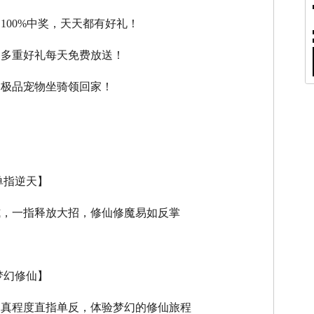
，100%中奖，天天都有好礼！
，多重好礼每天免费放送！
，极品宠物坐骑领回家！
单指逆天】
式，一指释放大招，修仙修魔易如反掌
梦幻修仙】
逼真程度直指单反，体验梦幻的修仙旅程