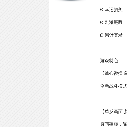
Ø 幸运抽奖
Ø 刺激翻牌
Ø 累计登录
游戏特色：
【掌心微操 
全新战斗模
【单反画面 
原画建模，