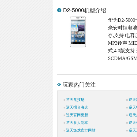
D2-5000机型介绍
华为D2-500
毫安时锂电池(
存,支持 电容
MP3铃声 M
式,4.0版支持
SCDMA/GS
玩家热门关注
逆天竞技场
逆天
逆天擂台海选
逆天
逆天官网更新
逆天
逆天多人副本
逆天
逆天游戏官方网站
逆天