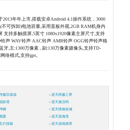
0于2013年年上市,搭载安卓Android 4.1操作系统，3000
不可拆卸)电池容量,采用直板外观,2GB RAM机身内
屏 支持多触摸屏,5英寸 1080x1920像素主屏尺寸,支持
ID铃声 WAV铃声 AAC铃声 AMR铃声 OGG铃声铃声格
 蓝牙,主:1300万像素 , 副:130万像素摄像头,支持TD-
M网络模式,支持gps。
跨服宗派战
逆天跨服三界
锁妖塔
逆天激活码
押镖
逆天怪物攻城
截图
逆天宠魂塔
五行技能
逆天游戏推荐