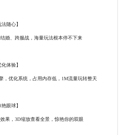
玩法随心】
、结婚、跨服战，海量玩法根本停不下来
优化体验】
擎，优化系统，占用内存低，
1M
流量玩转整天
惊艳眼球】
击效果，
3D
缩放查看全景，惊艳你的双眼