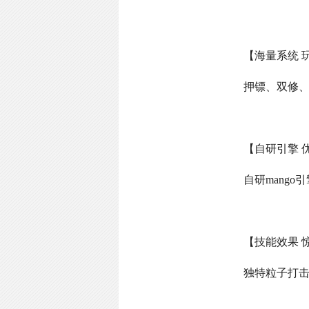
【海量系统 
押镖、双修
【自研引擎 
自研
mango
引
【技能效果 
独特粒子打