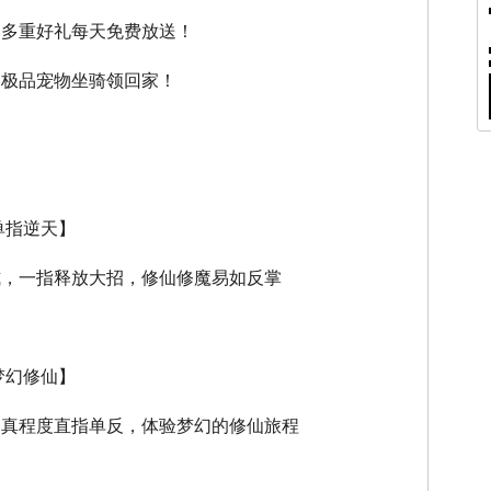
，多重好礼每天免费放送！
，极品宠物坐骑领回家！
单指逆天】
式，一指释放大招，修仙修魔易如反掌
梦幻修仙】
逼真程度直指单反，体验梦幻的修仙旅程