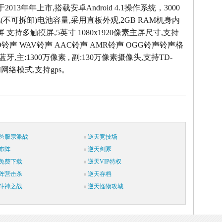
0于2013年年上市,搭载安卓Android 4.1操作系统，3000
不可拆卸)电池容量,采用直板外观,2GB RAM机身内
屏 支持多触摸屏,5英寸 1080x1920像素主屏尺寸,支持
ID铃声 WAV铃声 AAC铃声 AMR铃声 OGG铃声铃声格
 蓝牙,主:1300万像素 , 副:130万像素摄像头,支持TD-
M网络模式,支持gps。
跨服宗派战
逆天竞技场
布阵
逆天剑冢
免费下载
逆天VIP特权
阵营击杀
逆天存档
斗神之战
逆天怪物攻城