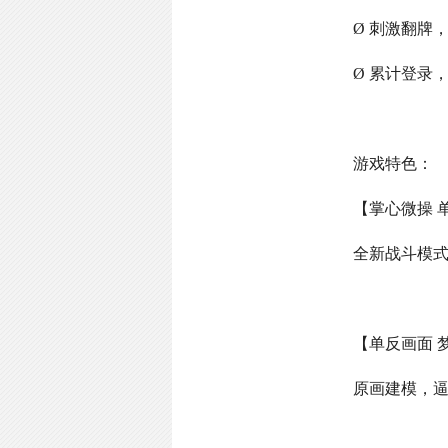
Ø 刺激翻牌
Ø 累计登录
游戏特色：
【掌心微操 
全新战斗模
【单反画面 
原画建模，