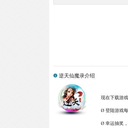
逆天仙魔录介绍
现在下载游
Ø 登陆游戏
Ø 幸运抽奖