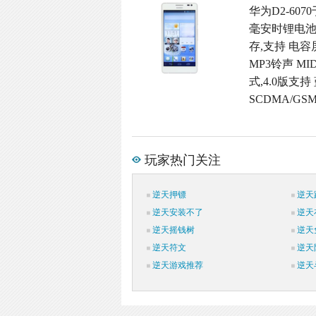
华为D2-607
毫安时锂电池(
存,支持 电容
MP3铃声 M
式,4.0版支持
SCDMA/GS
玩家热门关注
逆天押镖
逆天
逆天安装不了
逆天
逆天摇钱树
逆天
逆天符文
逆天
逆天游戏推荐
逆天