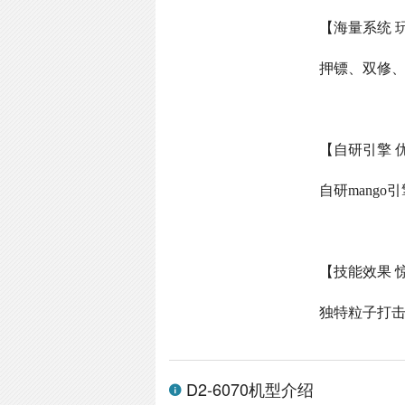
【海量系统 
押镖、双修
【自研引擎 
自研
mango
引
【技能效果 
独特粒子打
D2-6070机型介绍