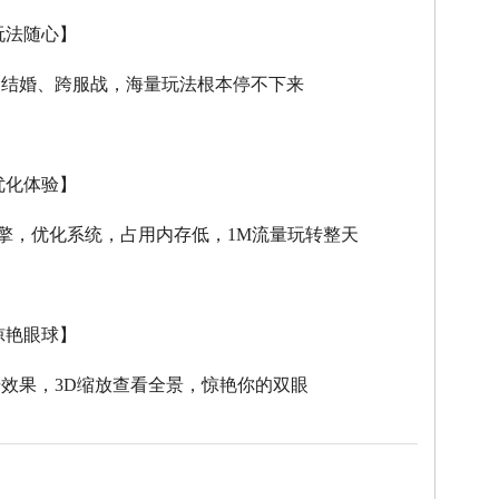
玩法随心】
、结婚、跨服战，海量玩法根本停不下来
优化体验】
擎，优化系统，占用内存低，
1M
流量玩转整天
惊艳眼球】
击效果，
3D
缩放查看全景，惊艳你的双眼