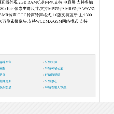
直板外观,2GB RAM机身内存,支持 电容屏 支持多触
080x1920像素主屏尺寸,支持MP3铃声 MID铃声 WAV铃
AMR铃声 OGG铃声铃声格式,1.0版支持蓝牙,主:1300
:800万像素摄像头,支持WCDMA/GSM网络模式,支持
请神夺宝
轩辕仙体
截图
轩辕神秘仙府
灵身
轩辕激活码
官网更新
轩辕修心
诛杀叛逆
轩辕在哪儿下载