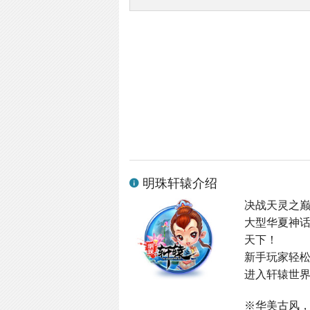
明珠轩辕介绍
决战天灵之
大型华夏神
天下！
新手玩家轻
进入轩辕世界
※华美古风