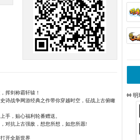
巅，挥剑称霸轩辕！
明
话史诗战争网游经典之作带你穿越时空，征战上古俯瞰
松上手，贴心福利轮番赠送。
，对抗上古强敌，想您所想，如您所愿!
，打开全新世界