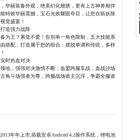
型，华丽装备外观，绝美幻化翅膀，更有上古神兽相伴
技能特效华丽震撼，宝石光效耀眼夺目，让您在斩妖除
享视觉盛宴！
，打造强力战阵
装备为王？累觉不爱！告别单一角色限制，五大技能系
自由搭配，打造属于您的组合；摆脱单调和传统，多样
力！
，实时热血对决
夺领地，强强对决激情不断；血盟跨服车战，血战沙场
上古角斗场强者为尊，跨服战场谁主沉浮，争霸全服谁
7于2013年年上市,搭载安卓Android 4.2操作系统，锂电池