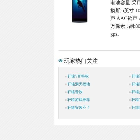
电池容量,采用
摸屏,5英寸 1
声 AAC铃声 
万像素 , 副
gps。
玩家热门关注
轩辕VIP特权
轩辕
轩辕洞天福地
轩辕
轩辕音效
轩辕
轩辕游戏推荐
轩辕
轩辕安装不了
轩辕