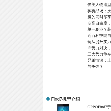
俊美人物造
驰骋战场；
魔的同时尽
※高自由度
单一职业？
近百种技能
玩法提升实
※势力对决
三大势力争
兄弟情深；
与争锋？
Find7机型介绍
OPPOFind