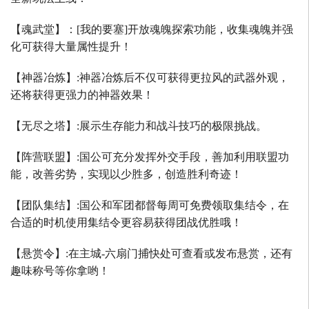
【魂武堂】：
[
我的要塞
]
开放魂魄探索功能，收集魂魄并强
化可获得大量属性提升！
【神器冶炼】
:
神器冶炼后不仅可获得更拉风的武器外观，
还将获得更强力的神器效果！
【无尽之塔】
:
展示生存能力和战斗技巧的极限挑战。
【阵营联盟】
:
国公可充分发挥外交手段，善加利用联盟功
能，改善劣势，实现以少胜多，创造胜利奇迹！
【团队集结】
:
国公和军团都督每周可免费领取集结令，在
合适的时机使用集结令更容易获得团战优胜哦！
【悬赏令】
:
在主城
-
六扇门捕快处可查看或发布悬赏，还有
趣味称号等你拿哟！