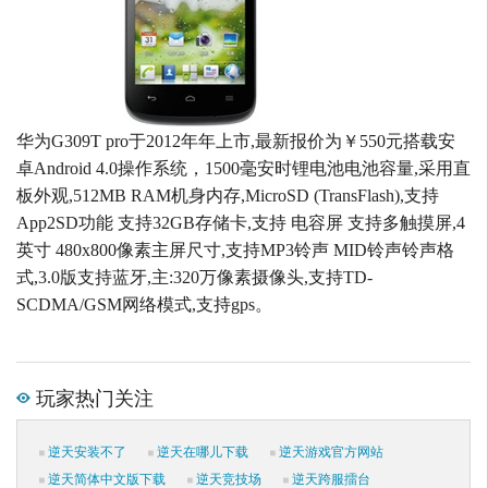
华为G309T pro于2012年年上市,最新报价为￥550元搭载安
卓Android 4.0操作系统，1500毫安时锂电池电池容量,采用直
板外观,512MB RAM机身内存,MicroSD (TransFlash),支持
App2SD功能 支持32GB存储卡,支持 电容屏 支持多触摸屏,4
英寸 480x800像素主屏尺寸,支持MP3铃声 MID铃声铃声格
式,3.0版支持蓝牙,主:320万像素摄像头,支持TD-
SCDMA/GSM网络模式,支持gps。
玩家热门关注
逆天安装不了
逆天在哪儿下载
逆天游戏官方网站
逆天简体中文版下载
逆天竞技场
逆天跨服擂台