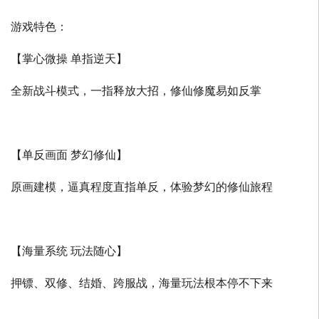
游戏特色：
【掌心微操 单指逆天】
全新战斗模式，一指释放大招，修仙修魔易如反掌
【单反画面 梦幻修仙】
原画建模，逼真程度直指单反，体验梦幻的修仙旅程
【海量系统 玩法随心】
押镖、双修、结婚、跨服战，海量玩法根本停不下来