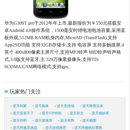
华为G309T pro于2012年年上市,最新报价为￥550元搭载安
卓Android 4.0操作系统，1500毫安时锂电池电池容量,采用直
板外观,512MB RAM机身内存,MicroSD (TransFlash),支持
App2SD功能 支持32GB存储卡,支持 电容屏 支持多触摸屏,4
英寸 480x800像素主屏尺寸,支持MP3铃声 MID铃声铃声格
式,3.0版支持蓝牙,主:320万像素摄像头,支持TD-
SCDMA/GSM网络模式,支持gps。
玩家热门关注
逆天剑冢
逆天炼体
逆天竞技场
逆天阵营击杀
逆天安装不了
逆天VIP特权
逆天符文
逆天锁妖塔
逆天存档
逆天宠魂塔
逆天布阵
逆天截图
逆天跨服宗派战
逆天游戏推荐
逆天跨服疯狂赛跑