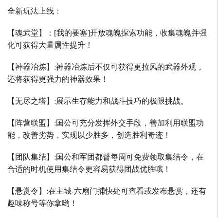
全新玩法上线：
【魂武堂】：
[
我的要塞
]
开放魂魄探索功能，收集魂魄并强
化可获得大量属性提升！
【神器冶炼】
:
神器冶炼后不仅可获得更拉风的武器外观，
还将获得更强力的神器效果！
【无尽之塔】
:
展示生存能力和战斗技巧的极限挑战。
【阵营联盟】
:
国公可充分发挥外交手段，善加利用联盟功
能，改善劣势，实现以少胜多，创造胜利奇迹！
【团队集结】
:
国公和军团都督每周可免费领取集结令，在
合适的时机使用集结令更容易获得团战优胜哦！
【悬赏令】
:
在主城
-
六扇门捕快处可查看或发布悬赏，还有
趣味称号等你拿哟！