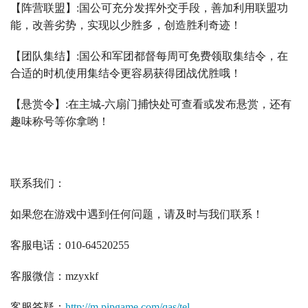
【阵营联盟】
:
国公可充分发挥外交手段，善加利用联盟功
能，改善劣势，实现以少胜多，创造胜利奇迹！
【团队集结】
:
国公和军团都督每周可免费领取集结令，在
合适的时机使用集结令更容易获得团战优胜哦！
【悬赏令】
:
在主城
-
六扇门捕快处可查看或发布悬赏，还有
趣味称号等你拿哟！
联系我们：
如果您在游戏中遇到任何问题，请及时与我们联系！
客服电话：
010-64520255
客服微信：
mzyxkf
客服答疑：
http://m.pipgame.com/qas/tel