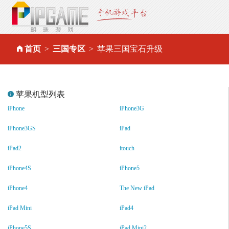
首页
三国专区
苹果三国宝石升级
苹果机型列表
iPhone
iPhone3G
iPhone3GS
iPad
iPad2
itouch
iPhone4S
iPhone5
iPhone4
The New iPad
iPad Mini
iPad4
iPhone5S
iPad Mini2