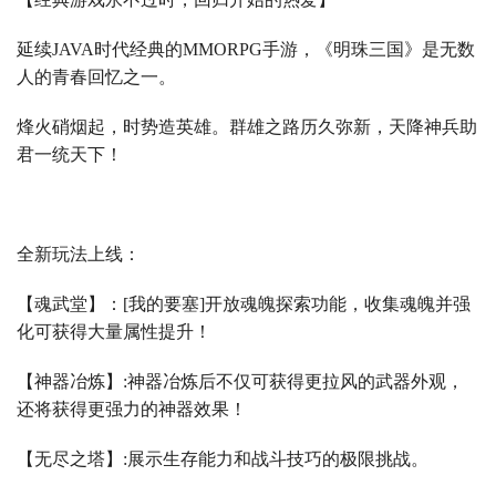
延续
JAVA
时代经典的
MMORPG
手游，《明珠三国》是无数
人的青春回忆之一。
烽火硝烟起，时势造英雄。群雄之路历久弥新，天降神兵助
君一统天下！
全新玩法上线：
【魂武堂】：
[
我的要塞
]
开放魂魄探索功能，收集魂魄并强
化可获得大量属性提升！
【神器冶炼】
:
神器冶炼后不仅可获得更拉风的武器外观，
还将获得更强力的神器效果！
【无尽之塔】
:
展示生存能力和战斗技巧的极限挑战。