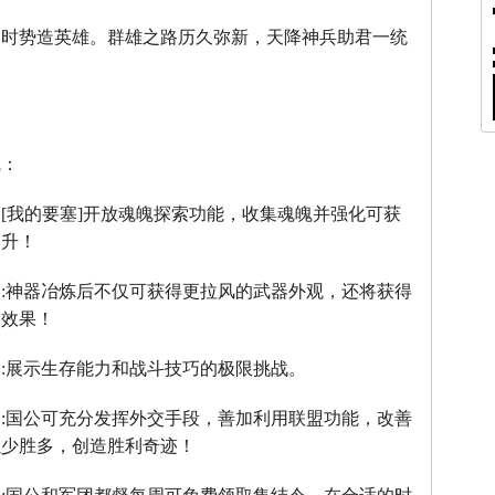
，时势造英雄。群雄之路历久弥新，天降神兵助君一统
线：
：
[
我的要塞
]
开放魂魄探索功能，收集魂魄并强化可获
提升！
】
:
神器冶炼后不仅可获得更拉风的武器外观，还将获得
器效果！
】
:
展示生存能力和战斗技巧的极限挑战。
】
:
国公可充分发挥外交手段，善加利用联盟功能，改善
以少胜多，创造胜利奇迹！