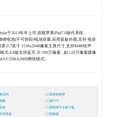
ellular于2013年年上市,搭载苹果iPad7.0操作系统，
聚合物锂电池(不可拆卸)电池容量,采用直板外观,支持 电容
,9.7英寸 1536x2048像素主屏尺寸,支持M4R铃声
式,4.0版支持蓝牙,主:500万像素 , 副:120万像素摄像
MA/CDMA2000网络模式。
激活码
三国游戏推荐
截图
三国PVP
音效
三国简体中文版下载
天价装备
三国技能