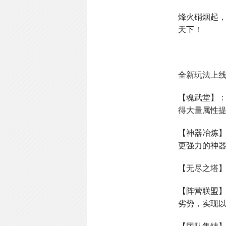
烽火硝烟起
天下！
全新玩法上
【魂武堂】
得大量属性
【神器冶炼
更强力的神
【无尽之塔
【阵营联盟
劣势，实现