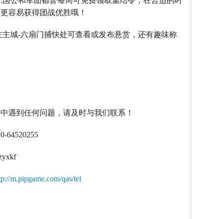
】
:
国公和军团都督每周可免费领取集结令，在合适的时
令更容易获得团战优胜哦！
在主城
-
六扇门捕快处可查看或发布悬赏，还有趣味称
！
戏中遇到任何问题，请及时与我们联系！
10-64520255
zyxkf
tp://m.pipgame.com/qas/tel