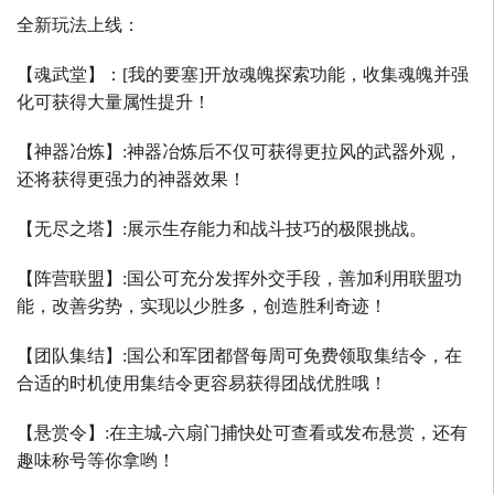
全新玩法上线：
【魂武堂】：
[
我的要塞
]
开放魂魄探索功能，收集魂魄并强
化可获得大量属性提升！
【神器冶炼】
:
神器冶炼后不仅可获得更拉风的武器外观，
还将获得更强力的神器效果！
【无尽之塔】
:
展示生存能力和战斗技巧的极限挑战。
【阵营联盟】
:
国公可充分发挥外交手段，善加利用联盟功
能，改善劣势，实现以少胜多，创造胜利奇迹！
【团队集结】
:
国公和军团都督每周可免费领取集结令，在
合适的时机使用集结令更容易获得团战优胜哦！
【悬赏令】
:
在主城
-
六扇门捕快处可查看或发布悬赏，还有
趣味称号等你拿哟！