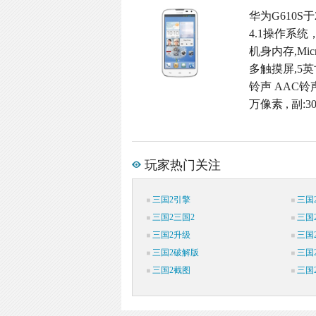
华为G610S于
4.1操作系统
机身内存,Micr
多触摸屏,5英寸
铃声 AAC铃
万像素 , 副
玩家热门关注
三国2引擎
三国
三国2三国2
三国
三国2升级
三国
三国2破解版
三国
三国2截图
三国