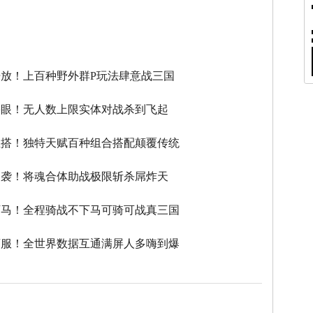
】
放！上百种野外群P玩法肆意战三国
瞎眼！无人数上限实体对战杀到飞起
性搭！独特天赋百种组合搭配颠覆传统
逆袭！将魂合体助战极限斩杀屌炸天
下马！全程骑战不下马可骑可战真三国
滚服！全世界数据互通满屏人多嗨到爆