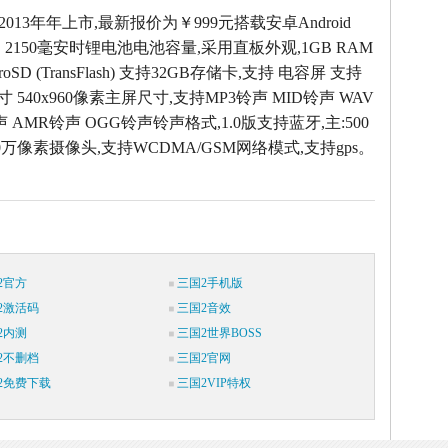
2013年年上市,最新报价为￥999元搭载安卓Android
，2150毫安时锂电池电池容量,采用直板外观,1GB RAM
oSD (TransFlash) 支持32GB存储卡,支持 电容屏 支持
 540x960像素主屏尺寸,支持MP3铃声 MID铃声 WAV
声 AMR铃声 OGG铃声铃声格式,1.0版支持蓝牙,主:500
:30万像素摄像头,支持WCDMA/GSM网络模式,支持gps。
2官方
三国2手机版
2激活码
三国2音效
2内测
三国2世界BOSS
2不删档
三国2官网
2免费下载
三国2VIP特权