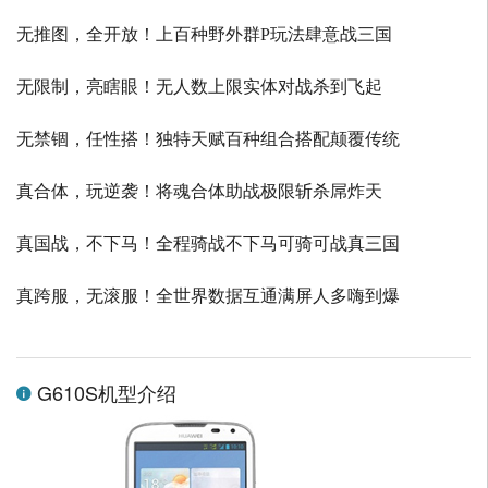
无推图，全开放！上百种野外群P玩法肆意战三国
无限制，亮瞎眼！无人数上限实体对战杀到飞起
无禁锢，任性搭！独特天赋百种组合搭配颠覆传统
真合体，玩逆袭！将魂合体助战极限斩杀屌炸天
真国战，不下马！全程骑战不下马可骑可战真三国
真跨服，无滚服！全世界数据互通满屏人多嗨到爆
G610S机型介绍