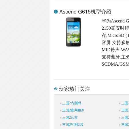
Ascend G615机型介绍
华为Ascend
2150毫安时
存,MicroSD
容屏 支持多触
MID铃声 W
支持蓝牙,主:8
SCDMA/GS
玩家热门关注
三国2内测码
三国
三国2官网更新
三国
三国2官方
三国
三国2VIP特权
三国