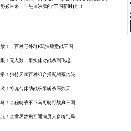
势必带来一个热血沸腾的“三国新时代”！
】
放！上百种野外群P玩法肆意战三国
瞎眼！无人数上限实体对战杀到飞起
性搭！独特天赋百种组合搭配颠覆传统
逆袭！将魂合体助战极限斩杀屌炸天
下马！全程骑战不下马可骑可战真三国
滚服！全世界数据互通满屏人多嗨到爆