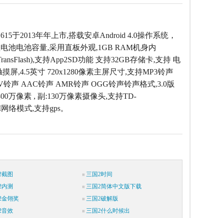
 G615于2013年年上市,搭载安卓Android 4.0操作系统，
锂电池电池容量,采用直板外观,1GB RAM机身内
 (TransFlash),支持App2SD功能 支持32GB存储卡,支持 电
摸屏,4.5英寸 720x1280像素主屏尺寸,支持MP3铃声
AV铃声 AAC铃声 AMR铃声 OGG铃声铃声格式,3.0版
00万像素 , 副:130万像素摄像头,支持TD-
M网络模式,支持gps。
2截图
三国2时间
2内测
三国2简体中文版下载
2金翎奖
三国2破解版
2音效
三国2什么时候出