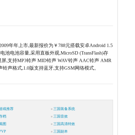
2009年年上市,最新报价为￥788元搭载安卓Android 1.5
电池容量,采用直板外观,MicroSD (TransFlash)存
屏,支持MP3铃声 MID铃声 WAV铃声 AAC铃声 AMR
声铃声格式,1.0版支持蓝牙,支持GSM网络模式。
游戏推荐
三国装备系统
存档
三国音效
截图
三国高清特效
VP
三国副本