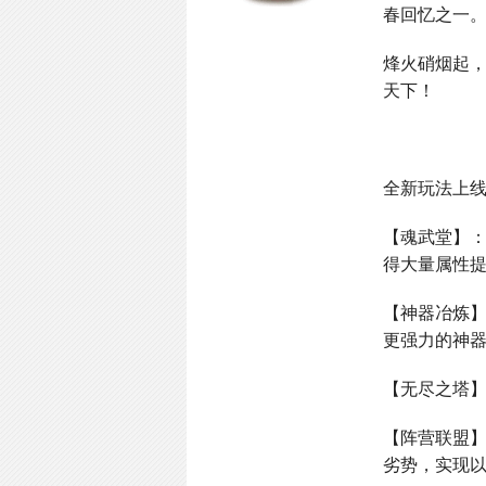
春回忆之一
烽火硝烟起
天下！
全新玩法上
【魂武堂】
得大量属性
【神器冶炼
更强力的神
【无尽之塔
【阵营联盟
劣势，实现