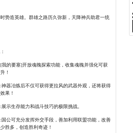
。
，时势造英雄。群雄之路历久弥新，天降神兵助君一统
线：
：
[
我的要塞
]
开放魂魄探索功能，收集魂魄并强化可获
提升！
】
:
神器冶炼后不仅可获得更拉风的武器外观，还将获得
器效果！
】
:
展示生存能力和战斗技巧的极限挑战。
】
:
国公可充分发挥外交手段，善加利用联盟功能，改善
以少胜多，创造胜利奇迹！