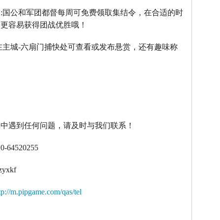
】
:
国公和军团都督每周可免费领取集结令，在合适的时
令更容易获得团战优胜哦！
在主城
-
六扇门捕快处可查看或发布悬赏，还有趣味称
！
戏中遇到任何问题，请及时与我们联系！
10-64520255
zyxkf
tp://m.pipgame.com/qas/tel