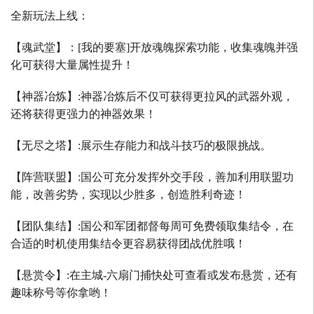
全新玩法上线：
【魂武堂】：
[
我的要塞
]
开放魂魄探索功能，收集魂魄并强
化可获得大量属性提升！
【神器冶炼】
:
神器冶炼后不仅可获得更拉风的武器外观，
还将获得更强力的神器效果！
【无尽之塔】
:
展示生存能力和战斗技巧的极限挑战。
【阵营联盟】
:
国公可充分发挥外交手段，善加利用联盟功
能，改善劣势，实现以少胜多，创造胜利奇迹！
【团队集结】
:
国公和军团都督每周可免费领取集结令，在
合适的时机使用集结令更容易获得团战优胜哦！
【悬赏令】
:
在主城
-
六扇门捕快处可查看或发布悬赏，还有
趣味称号等你拿哟！