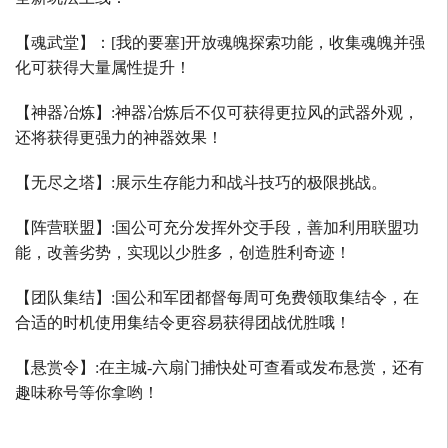
【魂武堂】：
[
我的要塞
]
开放魂魄探索功能，收集魂魄并强
化可获得大量属性提升！
【神器冶炼】
:
神器冶炼后不仅可获得更拉风的武器外观，
还将获得更强力的神器效果！
【无尽之塔】
:
展示生存能力和战斗技巧的极限挑战。
【阵营联盟】
:
国公可充分发挥外交手段，善加利用联盟功
能，改善劣势，实现以少胜多，创造胜利奇迹！
【团队集结】
:
国公和军团都督每周可免费领取集结令，在
合适的时机使用集结令更容易获得团战优胜哦！
【悬赏令】
:
在主城
-
六扇门捕快处可查看或发布悬赏，还有
趣味称号等你拿哟！