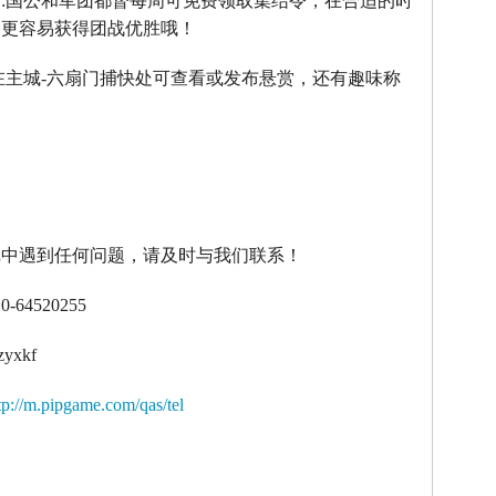
】
:
国公和军团都督每周可免费领取集结令，在合适的时
令更容易获得团战优胜哦！
在主城
-
六扇门捕快处可查看或发布悬赏，还有趣味称
！
戏中遇到任何问题，请及时与我们联系！
10-64520255
zyxkf
tp://m.pipgame.com/qas/tel