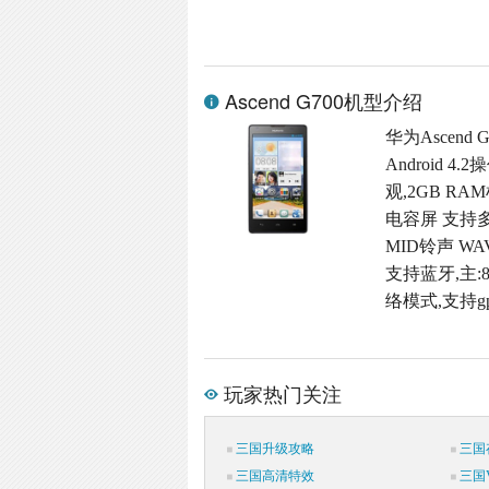
Ascend G700机型介绍
华为Ascend
Android
观,2GB RAM
电容屏 支持多
MID铃声 W
支持蓝牙,主:8
络模式,支持g
玩家热门关注
三国升级攻略
三国
三国高清特效
三国V