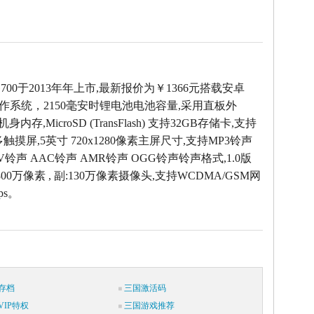
 G700于2013年年上市,最新报价为￥1366元搭载安卓
 4.2操作系统，2150毫安时锂电池电池容量,采用直板外
机身内存,MicroSD (TransFlash) 支持32GB存储卡,支持
触摸屏,5英寸 720x1280像素主屏尺寸,支持MP3铃声
AV铃声 AAC铃声 AMR铃声 OGG铃声铃声格式,1.0版
00万像素 , 副:130万像素摄像头,支持WCDMA/GSM网
ps。
存档
三国激活码
IP特权
三国游戏推荐