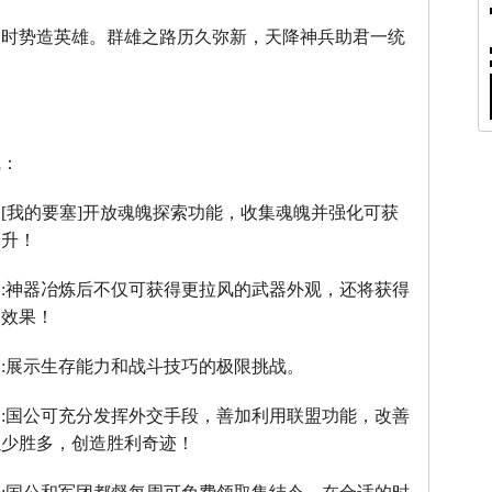
，时势造英雄。群雄之路历久弥新，天降神兵助君一统
线：
：
[
我的要塞
]
开放魂魄探索功能，收集魂魄并强化可获
提升！
】
:
神器冶炼后不仅可获得更拉风的武器外观，还将获得
器效果！
】
:
展示生存能力和战斗技巧的极限挑战。
】
:
国公可充分发挥外交手段，善加利用联盟功能，改善
以少胜多，创造胜利奇迹！