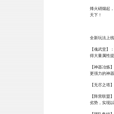
烽火硝烟起
天下！
全新玩法上
【魂武堂】
得大量属性
【神器冶炼
更强力的神
【无尽之塔
【阵营联盟
劣势，实现