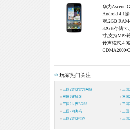
华为Ascend
Android
观,2GB RAM
32GB存储卡
寸,支持MP3
铃声格式,4.0
CDMA2000
玩家热门关注
三国2游戏官方网站
三国
三国2破解版
三国
三国2世界BOSS
三国
三国2内测码
三国
三国2游戏推荐
三国