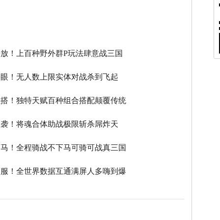
】
放！上百种野外群P玩法肆意战三国
瞎眼！无人数上限实体对战杀到飞起
性搭！独特天赋百种组合搭配颠覆传统
逆袭！将魂合体助战极限斩杀屌炸天
下马！全程骑战不下马可骑可战真三国
滚服！全世界数据互通满屏人多嗨到爆