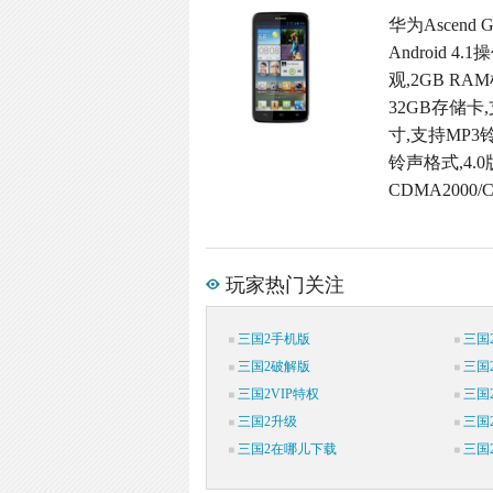
华为Ascend
Android
观,2GB RAM
32GB存储卡
寸,支持MP3
铃声格式,4.0
CDMA2000
玩家热门关注
三国2手机版
三国
三国2破解版
三国
三国2VIP特权
三国
三国2升级
三国
三国2在哪儿下载
三国