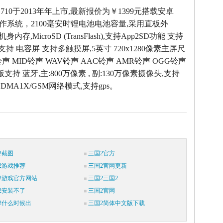
 G710于2013年年上市,最新报价为￥1399元搭载安卓
 4.1操作系统，2100毫安时锂电池电池容量,采用直板外
机身内存,MicroSD (TransFlash),支持App2SD功能 支持
,支持 电容屏 支持多触摸屏,5英寸 720x1280像素主屏尺
铃声 MID铃声 WAV铃声 AAC铃声 AMR铃声 OGG铃声
版支持 蓝牙,主:800万像素 , 副:130万像素摄像头,支持
/CDMA1X/GSM网络模式,支持gps。
2截图
三国2官方
2游戏推荐
三国2官网更新
2游戏官方网站
三国2三国2
2安装不了
三国2官网
2什么时候出
三国2简体中文版下载