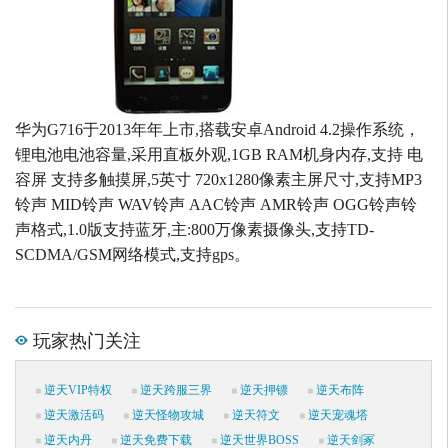
华为G716于2013年年上市,搭载安卓Android 4.2操作系统，
锂电池电池容量,采用直板外观,1GB RAM机身内存,支持 电
容屏 支持多触摸屏,5英寸 720x1280像素主屏尺寸,支持MP3
铃声 MID铃声 WAV铃声 AAC铃声 AMR铃声 OGG铃声铃
声格式,1.0版支持蓝牙,主:800万像素摄像头,支持TD-
SCDMA/GSM网络模式,支持gps。
玩家热门关注
逆天VIP特权
逆天跨服三界
逆天押镖
逆天布阵
逆天激活码
逆天怪物攻城
逆天符文
逆天宠魂塔
逆天内丹
逆天免费下载
逆天世界BOSS
逆天剑冢