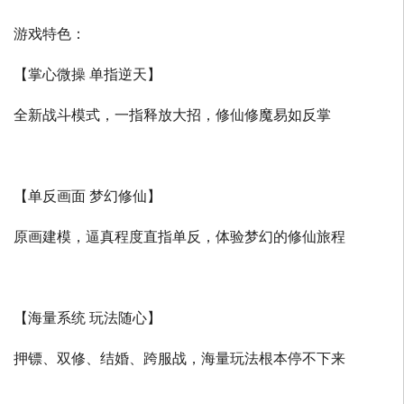
游戏特色：
【掌心微操 单指逆天】
全新战斗模式，一指释放大招，修仙修魔易如反掌
【单反画面 梦幻修仙】
原画建模，逼真程度直指单反，体验梦幻的修仙旅程
【海量系统 玩法随心】
押镖、双修、结婚、跨服战，海量玩法根本停不下来