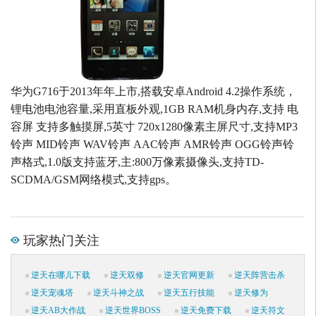
华为G716于2013年年上市,搭载安卓Android 4.2操作系统，
锂电池电池容量,采用直板外观,1GB RAM机身内存,支持 电
容屏 支持多触摸屏,5英寸 720x1280像素主屏尺寸,支持MP3
铃声 MID铃声 WAV铃声 AAC铃声 AMR铃声 OGG铃声铃
声格式,1.0版支持蓝牙,主:800万像素摄像头,支持TD-
SCDMA/GSM网络模式,支持gps。
玩家热门关注
逆天在哪儿下载
逆天双修
逆天官网更新
逆天阵营击杀
逆天宠魂塔
逆天斗神之战
逆天五行技能
逆天修为
逆天AB大作战
逆天世界BOSS
逆天免费下载
逆天符文