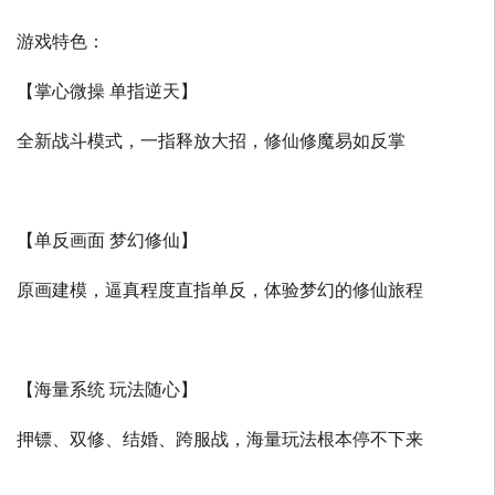
游戏特色：
【掌心微操 单指逆天】
全新战斗模式，一指释放大招，修仙修魔易如反掌
【单反画面 梦幻修仙】
原画建模，逼真程度直指单反，体验梦幻的修仙旅程
【海量系统 玩法随心】
押镖、双修、结婚、跨服战，海量玩法根本停不下来