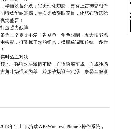
型，华丽装备外观，绝美幻化翅膀，更有上古神兽相伴
技能特效华丽震撼，宝石光效耀眼夺目，让您在斩妖除
享视觉盛宴！
，打造强力战阵
装备为王？累觉不爱！告别单一角色限制，五大技能系
自由搭配，打造属于您的组合；摆脱单调和传统，多样
力！
，实时热血对决
夺领地，强强对决激情不断；血盟跨服车战，血战沙场
上古角斗场强者为尊，跨服战场谁主沉浮，争霸全服谁
2013年年上市,搭载WP8Windows Phone 8操作系统，