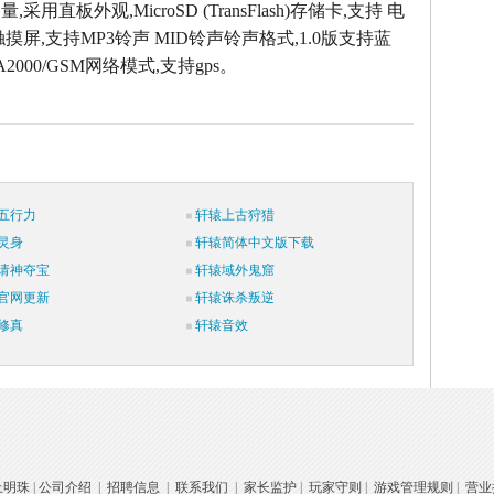
采用直板外观,MicroSD (TransFlash)存储卡,支持 电
摸屏,支持MP3铃声 MID铃声铃声格式,1.0版支持蓝
2000/GSM网络模式,支持gps。
五行力
轩辕上古狩猎
灵身
轩辕简体中文版下载
请神夺宝
轩辕域外鬼窟
官网更新
轩辕诛杀叛逆
修真
轩辕音效
上明珠
|
公司介绍
|
招聘信息
|
联系我们
|
家长监护
|
玩家守则
|
游戏管理规则
|
营业