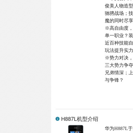
俊美人物造
驰骋战场；
魔的同时尽
※高自由度
单一职业？
近百种技能
玩法提升实
※势力对决
三大势力争
兄弟情深；
与争锋？
H887L机型介绍
华为H887L于