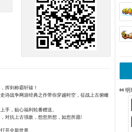
巅，挥剑称霸轩辕！
明
话史诗战争网游经典之作带你穿越时空，征战上古俯瞰
松上手，贴心福利轮番赠送。
，对抗上古强敌，想您所想，如您所愿!
，打开全新世界