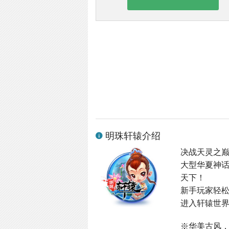
明珠轩辕介绍
决战天灵之
大型华夏神
天下！
新手玩家轻
进入轩辕世界
※华美古风