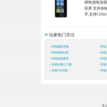
锂电池电池容量,
容屏 支持多触
牙,支持CDMA
玩家热门关注
轩辕趣味答题
轩辕
轩辕神秘仙府
轩辕
轩辕游戏推荐
轩辕
轩辕在哪儿下载
轩辕
轩辕VIP特权
轩辕
掌