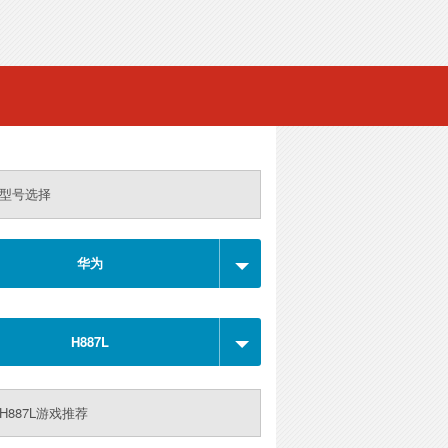
型号选择
华为
H887L
H887L游戏推荐